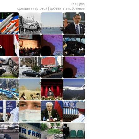
rss
|
pda
сделать стартовой
|
добавить в избранное